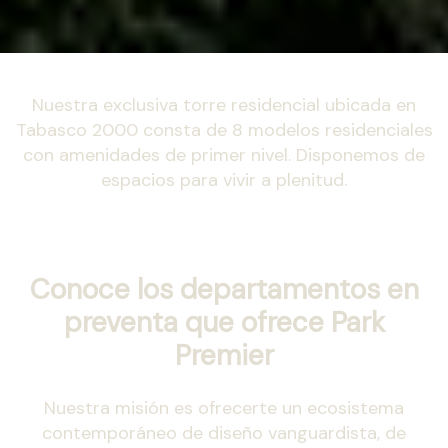
Nuestra exclusiva torre residencial ubicada en
Tabasco 2000 consta de 8 modelos residenciales
con amenidades de primer nivel. Disponemos de
espacios para vivir a plenitud.
Conoce los departamentos en
preventa que ofrece Park
Premier
Nuestra misión es ofrecerte un ecosistema
contemporáneo de diseño vanguardista, de