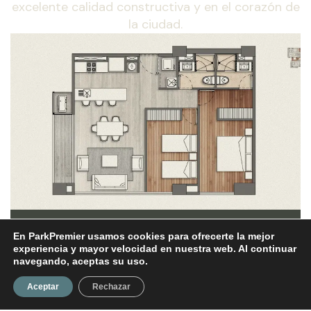
excelente calidad constructiva y en el corazón de
la ciudad.
Departamento a Estrenar en
01
En ParkPremier usamos cookies para ofrecerte la mejor
Preventa
experiencia y mayor velocidad en nuestra web. Al continuar
navegando, aceptas su uso.
Vive en un espacio que represente tu estilo de
vida. Este amplio apartamento dispone de alberca-
Aceptar
Rechazar
jacuzzi, gimnasio privado y sala de reuniones con
pantalla gigante.